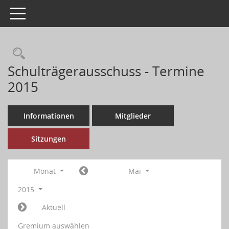
Toggle navigation
Schulträgerausschuss - Termine
2015
Informationen
Mitglieder
Sitzungen
Monat
Mai
2015
Aktuell
Gremium auswählen