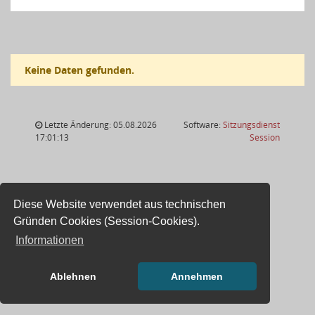
Keine Daten gefunden.
Letzte Änderung: 05.08.2026
Software:
Sitzungsdienst
(Wird in
17:01:13
Session
Diese Website verwendet aus technischen
Gründen Cookies (Session-Cookies).
Informationen
Ablehnen
Annehmen