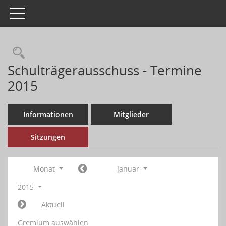
Toggle navigation
Schulträgerausschuss - Termine
2015
Informationen
Mitglieder
Sitzungen
Monat
Januar
2015
Aktuell
Gremium auswählen