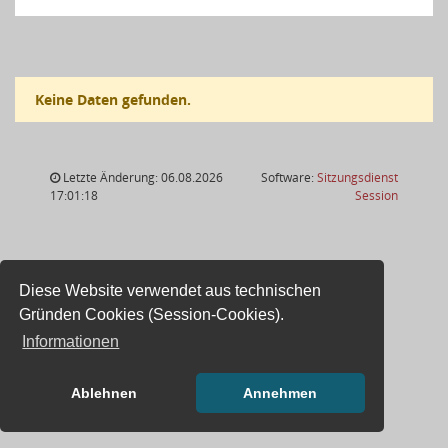
Keine Daten gefunden.
Letzte Änderung: 06.08.2026
Software:
Sitzungsdienst
(Wird in
17:01:18
Session
Diese Website verwendet aus technischen
Gründen Cookies (Session-Cookies).
Informationen
Ablehnen
Annehmen