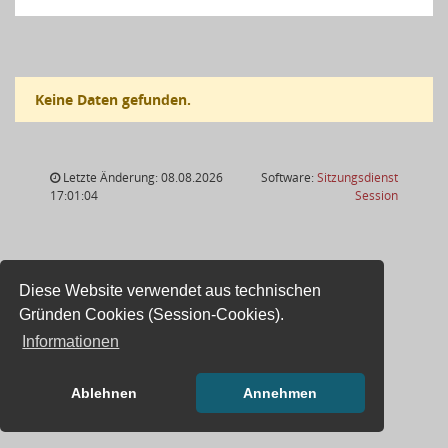
Keine Daten gefunden.
Letzte Änderung: 08.08.2026
Software:
Sitzungsdienst
(Wird in
17:01:04
Session
Diese Website verwendet aus technischen
Gründen Cookies (Session-Cookies).
Informationen
Ablehnen
Annehmen