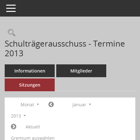
Toggle navigation
Schulträgerausschuss - Termine
2013
Informationen
Mitglieder
Sitzungen
Monat
Januar
2013
Aktuell
Gremium auswählen