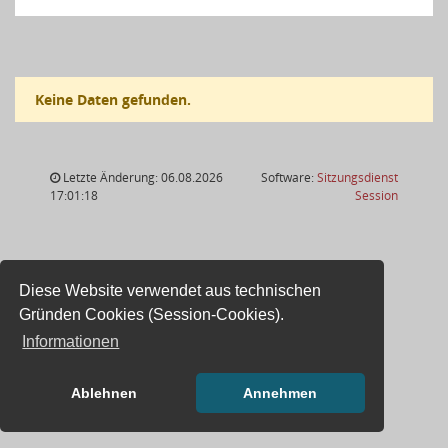
Keine Daten gefunden.
Letzte Änderung: 06.08.2026
Software:
Sitzungsdienst
(Wird in
17:01:18
Session
Diese Website verwendet aus technischen
Gründen Cookies (Session-Cookies).
Informationen
Ablehnen
Annehmen