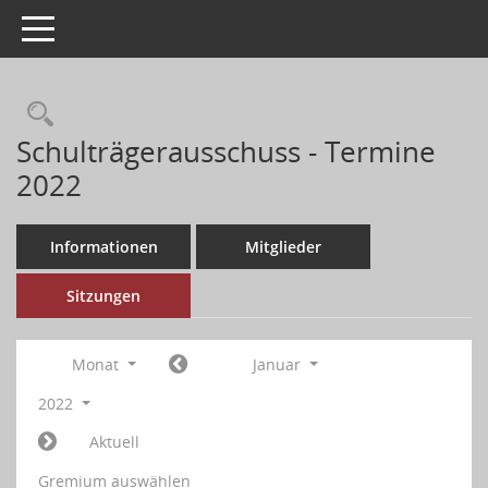
Toggle navigation
Schulträgerausschuss - Termine
2022
Informationen
Mitglieder
Sitzungen
Monat
Januar
2022
Aktuell
Gremium auswählen