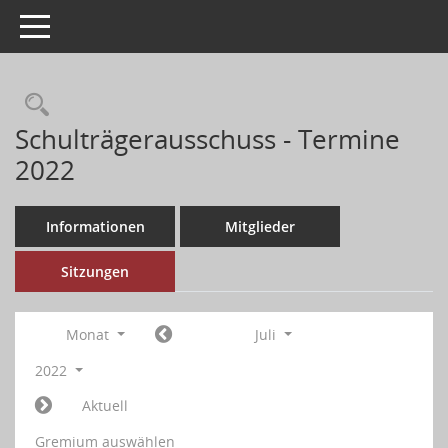
Toggle navigation
Schulträgerausschuss - Termine
2022
Informationen
Mitglieder
Sitzungen
Monat
Juli
2022
Aktuell
Gremium auswählen