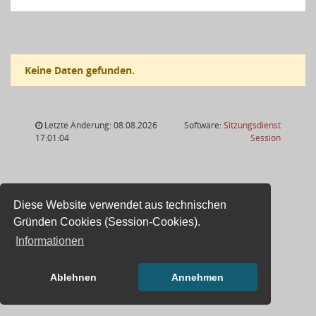
Keine Daten gefunden.
Letzte Änderung: 08.08.2026
Software:
Sitzungsdienst
(Wird in
17:01:04
Session
Diese Website verwendet aus technischen
Gründen Cookies (Session-Cookies).
Informationen
Ablehnen
Annehmen