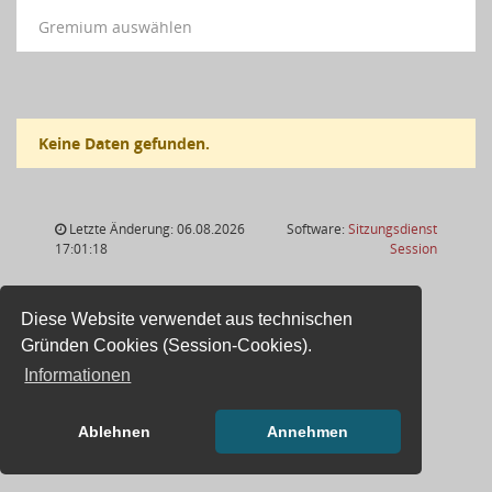
Gremium auswählen
Keine Daten gefunden.
Letzte Änderung: 06.08.2026
Software:
Sitzungsdienst
(Wird in
17:01:18
Session
Diese Website verwendet aus technischen
Gründen Cookies (Session-Cookies).
Informationen
Ablehnen
Annehmen