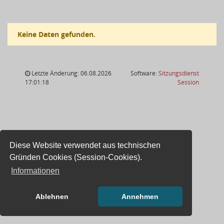
Keine Daten gefunden.
Letzte Änderung: 06.08.2026
Software:
Sitzungsdienst
(Wird in
17:01:18
Session
Diese Website verwendet aus technischen
Gründen Cookies (Session-Cookies).
Informationen
Ablehnen
Annehmen