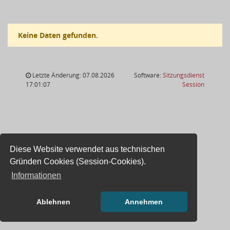
Keine Daten gefunden.
Letzte Änderung: 07.08.2026
Software:
Sitzungsdienst
(Wird in
17:01:07
Session
Diese Website verwendet aus technischen
Gründen Cookies (Session-Cookies).
Informationen
Ablehnen
Annehmen