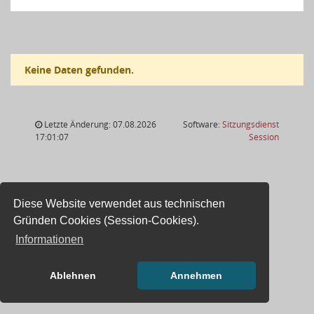
Keine Daten gefunden.
Letzte Änderung: 07.08.2026
Software:
Sitzungsdienst
(Wird in
17:01:07
Session
Diese Website verwendet aus technischen
Gründen Cookies (Session-Cookies).
Informationen
Ablehnen
Annehmen