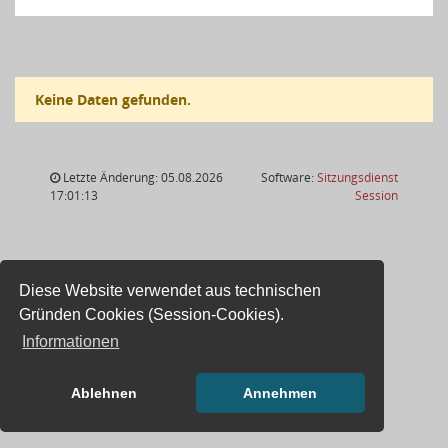
Keine Daten gefunden.
Letzte Änderung: 05.08.2026
Software:
Sitzungsdienst
(Wird in
17:01:13
Session
Diese Website verwendet aus technischen
Gründen Cookies (Session-Cookies).
Informationen
Ablehnen
Annehmen