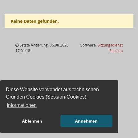
Keine Daten gefunden.
Letzte Änderung: 06.08.2026
Software:
Sitzungsdienst
(Wird in
17:01:18
Session
Diese Website verwendet aus technischen
Gründen Cookies (Session-Cookies).
Informationen
Ablehnen
Annehmen