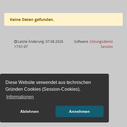
Keine Daten gefunden.
Letzte Änderung: 07.08.2026
Software:
Sitzungsdienst
(Wird in
17:01:07
Session
Diese Website verwendet aus technischen
Gründen Cookies (Session-Cookies).
Informationen
Ablehnen
Annehmen