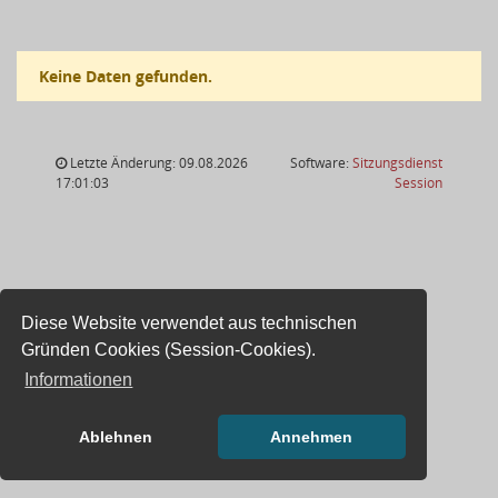
Keine Daten gefunden.
Letzte Änderung: 09.08.2026
Software:
Sitzungsdienst
(Wird in
17:01:03
Session
Diese Website verwendet aus technischen
Gründen Cookies (Session-Cookies).
Informationen
Ablehnen
Annehmen