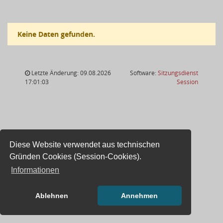
Keine Daten gefunden.
Letzte Änderung: 09.08.2026
Software:
Sitzungsdienst
(Wird in
17:01:03
Session
Diese Website verwendet aus technischen
Gründen Cookies (Session-Cookies).
Informationen
Ablehnen
Annehmen