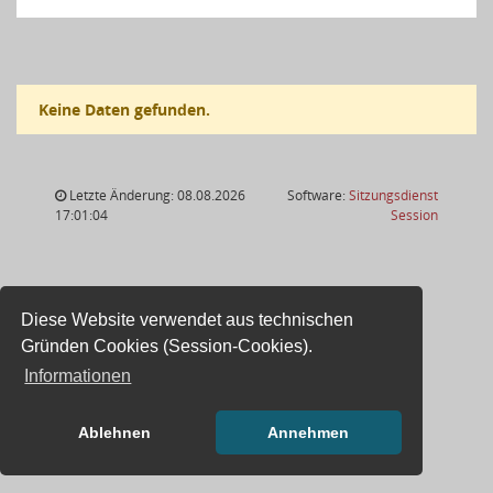
Keine Daten gefunden.
Letzte Änderung: 08.08.2026
Software:
Sitzungsdienst
(Wird in
17:01:04
Session
Diese Website verwendet aus technischen
Gründen Cookies (Session-Cookies).
Informationen
Ablehnen
Annehmen