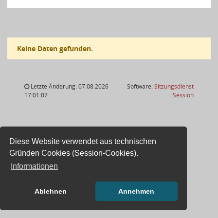
Keine Daten gefunden.
Letzte Änderung: 07.08.2026
Software:
Sitzungsdienst
(Wird in
17:01:07
Session
Diese Website verwendet aus technischen
Gründen Cookies (Session-Cookies).
Informationen
Ablehnen
Annehmen