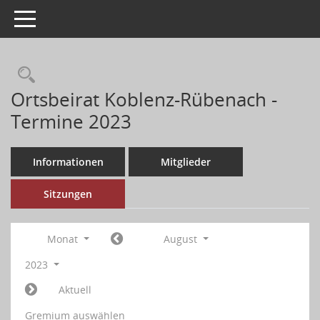
Toggle navigation
Ortsbeirat Koblenz-Rübenach -
Termine 2023
Informationen
Mitglieder
Sitzungen
Monat
August
2023
Aktuell
Gremium auswählen