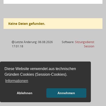
Keine Daten gefunden.
Letzte Änderung: 06.08.2026
Software:
Sitzungsdienst
(Wird in
17:01:18
Session
Diese Website verwendet aus technischen
Gründen Cookies (Session-Cookies).
Informationen
Ablehnen
Annehmen