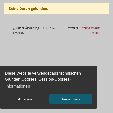
Keine Daten gefunden.
Letzte Änderung: 07.08.2026
Software:
Sitzungsdienst
(Wird in
17:01:07
Session
Diese Website verwendet aus technischen
Gründen Cookies (Session-Cookies).
Informationen
Ablehnen
Annehmen