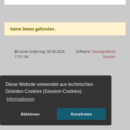
Keine Daten gefunden.
Letzte Änderung: 08.08.2026
Software:
Sitzungsdienst
(Wird in
17:01:04
Session
Diese Website verwendet aus technischen
Gründen Cookies (Session-Cookies).
Informationen
Ablehnen
Annehmen