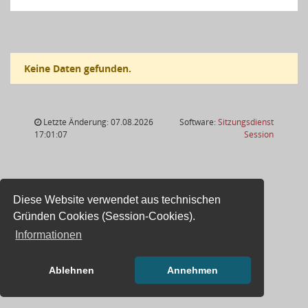
Keine Daten gefunden.
Letzte Änderung: 07.08.2026
Software:
Sitzungsdienst
(Wird in
17:01:07
Session
Diese Website verwendet aus technischen
Gründen Cookies (Session-Cookies).
Informationen
Ablehnen
Annehmen