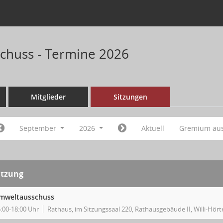
chuss - Termine 2026
Mitglieder
Sitzungen
September
2026
Aktuell
Gremium au
itzung
mweltausschuss
:00-18:00 Uhr
Rathaus, im Sitzungssaal 220, Rathausgebäude II, Willi-Hört