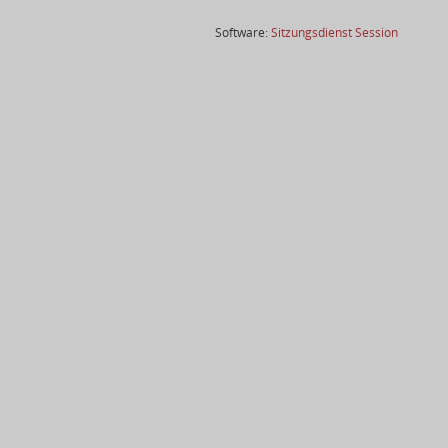
(Wird in
Software:
Sitzungsdienst
Session