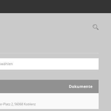
swählen
Dokumente
er-Platz 2, 56068 Koblenz