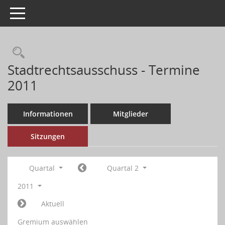
Toggle navigation
Stadtrechtsausschuss - Termine
2011
Informationen
Mitglieder
Sitzungen
Quartal
Quartal 2
2011
Aktuell
Gremium auswählen