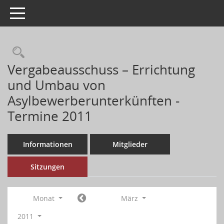
Toggle navigation
Vergabeausschuss – Errichtung
und Umbau von
Asylbewerberunterkünften -
Termine 2011
Informationen
Mitglieder
Sitzungen
Monat
März
2011