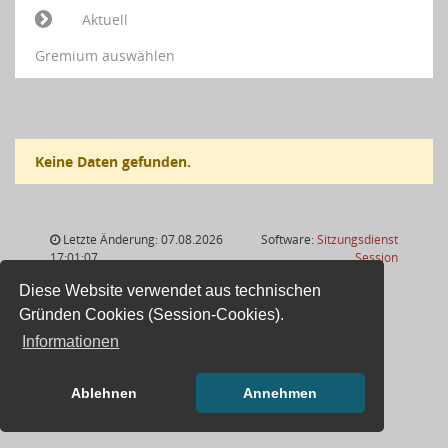
Aktuell
Gremium auswählen
Keine Daten gefunden.
Letzte Änderung: 07.08.2026
Software:
Sitzungsdienst
(Wird in
17:01:07
Session
Diese Website verwendet aus technischen
Gründen Cookies (Session-Cookies).
Informationen
Ablehnen
Annehmen