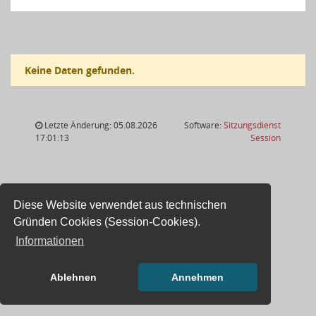
Keine Daten gefunden.
Letzte Änderung: 05.08.2026
Software:
Sitzungsdienst
(Wird in
17:01:13
Session
Diese Website verwendet aus technischen
Gründen Cookies (Session-Cookies).
Informationen
Ablehnen
Annehmen