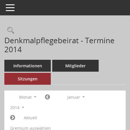
Toggle navigation
Denkmalpflegebeirat - Termine
2014
Informationen
Mitglieder
Sitzungen
Monat
Januar
2014
Aktuell
Gremium auswählen