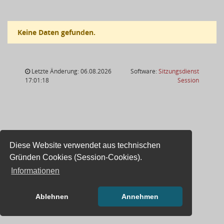
Keine Daten gefunden.
Letzte Änderung: 06.08.2026
Software:
Sitzungsdienst
(Wird in
17:01:18
Session
Diese Website verwendet aus technischen
Gründen Cookies (Session-Cookies).
Informationen
Ablehnen
Annehmen