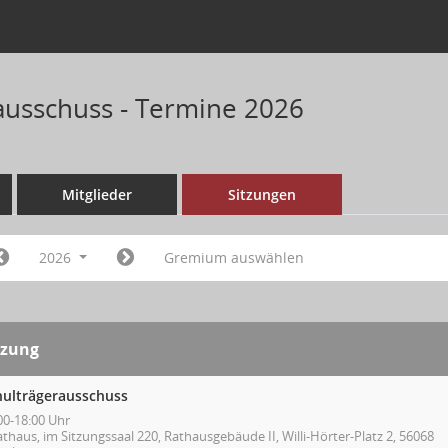
ausschuss - Termine 2026
Mitglieder
Sitzungen
2026
Gremium auswählen
tzung
hulträgerausschuss
00-18:00 Uhr
thaus, im Sitzungssaal 220, Rathausgebäude II, Willi-Hörter-Platz 2, 56068