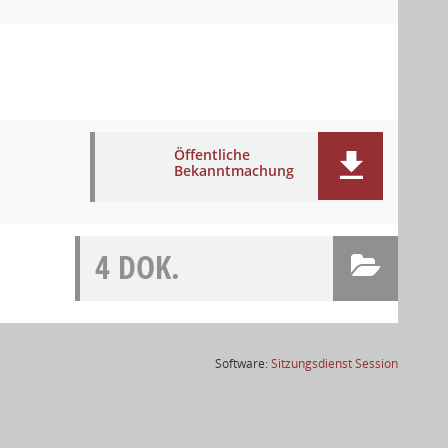
Öffentliche
Bekanntmachung
4 DOK.
(Wird in
Software:
Sitzungsdienst
Session