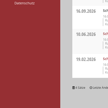
K
Datenschutz
16.09.2026
Sc
16:
Ra
K
10.06.2026
Sc
16:
Ra
K
19.02.2026
Sc
16:
Ra
K
4 Sätze
Letzte Ände