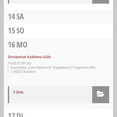
14
SA
15
SO
16
MO
Ortsbeirat Koblenz-Güls
19:00-21:00 Uhr
Gaststätte „Zum Rebstock“ (Kegelbahn), Poppenstraße
7, 56072 Koblenz
3 Dok.
17
DI