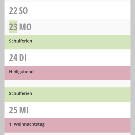
22
SO
23
MO
Schulferien
24
DI
Heiligabend
Schulferien
25
MI
1. Weihnachtstag