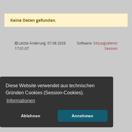
Keine Daten gefunden.
Letzte Änderung: 07.08.2026
Software:
Sitzungsdienst
(Wird in
17:01:07
Session
Diese Website verwendet aus technischen
Gründen Cookies (Session-Cookies).
Informationen
Ablehnen
Annehmen