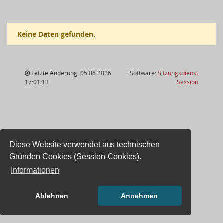
Keine Daten gefunden.
Letzte Änderung: 05.08.2026
Software:
Sitzungsdienst
(Wird in
17:01:13
Session
Diese Website verwendet aus technischen
Gründen Cookies (Session-Cookies).
Informationen
Ablehnen
Annehmen