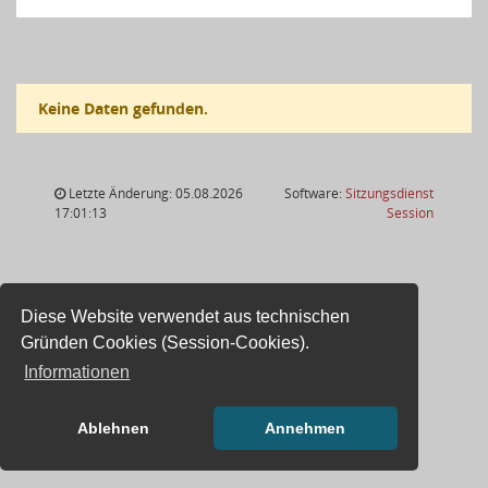
Keine Daten gefunden.
Letzte Änderung: 05.08.2026
Software:
Sitzungsdienst
(Wird in
17:01:13
Session
Diese Website verwendet aus technischen
Gründen Cookies (Session-Cookies).
Informationen
Ablehnen
Annehmen